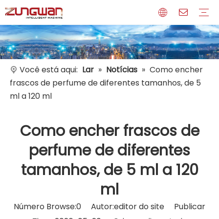
Perfil
Meios de comunicação
Certificados
Você está aqui:
Lar
»
Notícias
»
Como encher
frascos de perfume de diferentes tamanhos, de 5
ml a 120 ml
Como encher frascos de
perfume de diferentes
tamanhos, de 5 ml a 120
ml
Número Browse:
0
Autor:editor do site Publicar