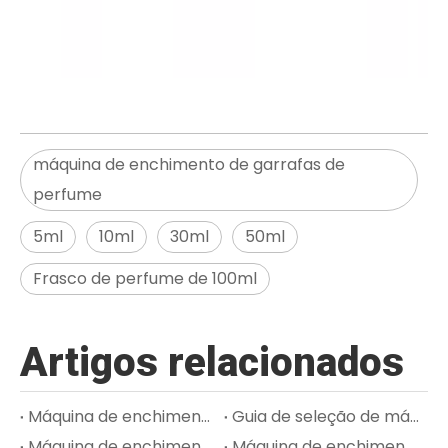
máquina de enchimento de garrafas de
perfume
5ml
10ml
30ml
50ml
Frasco de perfume de 100ml
Artigos relacionados
Máquina de enchimento de tubo de pasta de dente: como manusear pasta de alta viscosidade e vedação estável
Guia de seleção de máquinas de envase de creme para produtos cosméticos de alta viscosidade
Máquina de enchimento de rímel e brilho labial: processo de enchimento, tamponamento e tamponamento
Máquina de enchimento de tubos de pomada: higiene, precisão de dosagem e qualidade de vedação para embalagens farmacêuticas