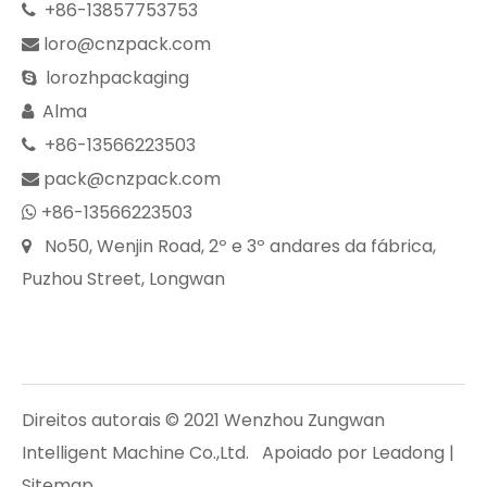
+86-13857753753

loro@cnzpack.com

lorozhpackaging

Alma

+86-13566223503

pack@cnzpack.com

+86-13566223503

No50, Wenjin Road, 2º e 3º andares da fábrica,

Puzhou Street, Longwan
Direitos autorais © 2021 Wenzhou Zungwan
Intelligent Machine Co.,Ltd. Apoiado por
Leadong
|
Sitemap