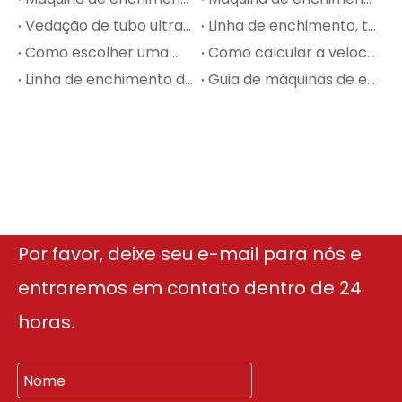
Vedação de tubo ultrassônico versus ar quente para tubos plásticos e laminados
Linha de enchimento, tampagem e rotulagem de perfumes: o que os compradores devem saber
Como escolher uma máquina de envase de loções para produção de cuidados com a pele
Como calcular a velocidade de enchimento e a capacidade de produção para sua linha de embalagem
Linha de enchimento de perfume para instalações de enchimento de OEM e contrato
Guia de máquinas de envase de cosméticos para loções, cremes, soros e perfumes
Por favor, deixe seu e-mail para nós e
entraremos em contato dentro de 24
horas.