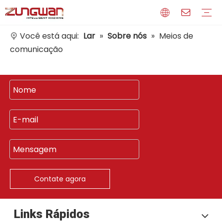
Você está aqui:
Lar
»
Sobre nós
»
Meios de
comunicação
Perfil
Meios de comunicação
Certificados
Contate agora
Links Rápidos