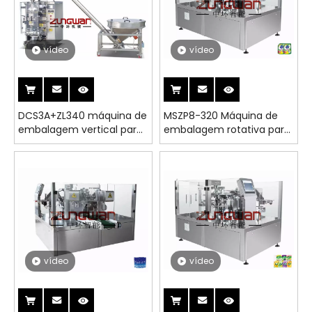
vídeo
vídeo
DCS3A+ZL340 máquina de
MSZP8-320 Máquina de
embalagem vertical para
embalagem rotativa para
sacos
sacos pré-fabricados
vídeo
vídeo