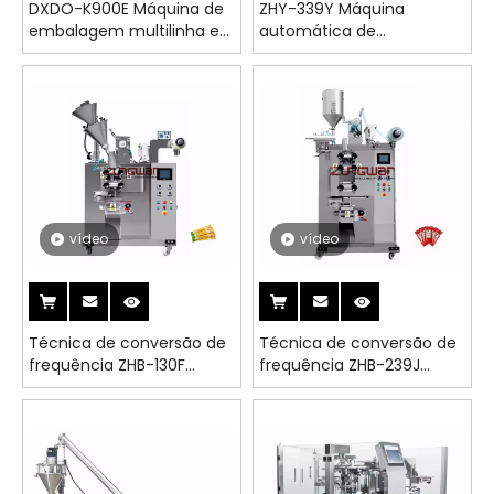
DXDO-K900E Máquina de
ZHY-339Y Máquina
embalagem multilinha e
automática de
vedação de quatro lados
embalagem de líquidos
para grânulos
com PLC e tela sensível
ao toque controlada
vídeo
vídeo
Técnica de conversão de
Técnica de conversão de
frequência ZHB-130F
frequência ZHB-239J
Máquina de embalagem
Máquina de embalagem
de pó inteligente
de pó inteligente