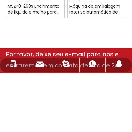
MSZP8-260S Enchimento
Máquina de embalagem
de líquido e molho para
rotativa automática de
máquina de embalagem
bolsas pré-fabricadas
rotativa
MSZP8-200
Por favor, deixe seu e-mail para nós e
entraremos em contato dentro de 24
loro@cnzpack.com
+86-13857753753
+86-13566223503
lorozhpackaging
2880131201
horas.
pack@cnzpack.com
+86-13566223503
2880131205