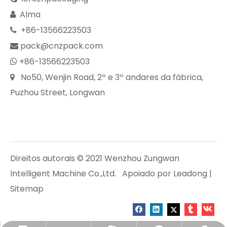
Alma

+86-13566223503

pack@cnzpack.com

+86-13566223503

No50, Wenjin Road, 2º e 3º andares da fábrica,

Puzhou Street, Longwan
Direitos autorais © 2021 Wenzhou Zungwan
Intelligent Machine Co.,Ltd. Apoiado por
Leadong
|
Sitemap