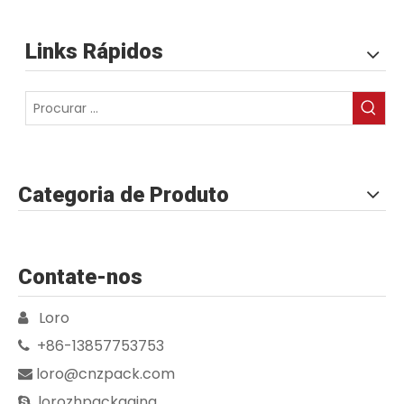
Links Rápidos
Categoria de Produto
Contate-nos
Loro

+86-13857753753

loro@cnzpack.com

lorozhpackaging
