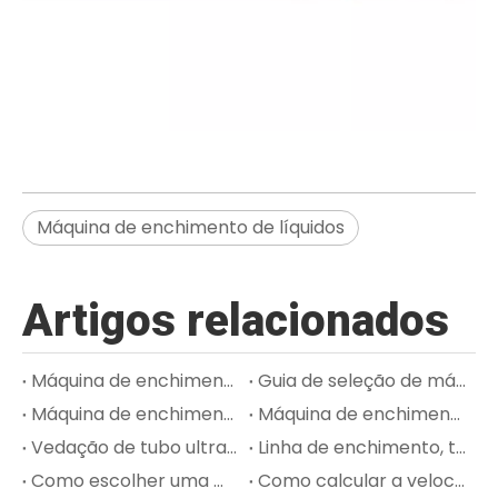
Máquina de enchimento de líquidos
Artigos relacionados
Máquina de enchimento de tubo de pasta de dente: como manusear pasta de alta viscosidade e vedação estável
Guia de seleção de máquinas de envase de creme para produtos cosméticos de alta viscosidade
Máquina de enchimento de rímel e brilho labial: processo de enchimento, tamponamento e tamponamento
Máquina de enchimento de tubos de pomada: higiene, precisão de dosagem e qualidade de vedação para embalagens farmacêuticas
Vedação de tubo ultrassônico versus ar quente para tubos plásticos e laminados
Linha de enchimento, tampagem e rotulagem de perfumes: o que os compradores devem saber
Como escolher uma máquina de envase de loções para produção de cuidados com a pele
Como calcular a velocidade de enchimento e a capacidade de produção para sua linha de embalagem