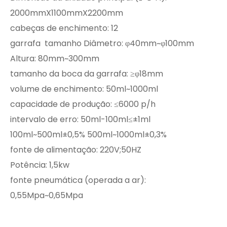
2000mmX1100mmX2200mm
cabeças de enchimento: 12
garrafa tamanho Diâmetro: φ40mm~φ100mm
Altura: 80mm~300mm
tamanho da boca da garrafa: ≥φ18mm
volume de enchimento: 50ml~1000ml
capacidade de produção: ≤6000 p/h
intervalo de erro: 50ml-100ml≤±1ml
100ml~500ml±0,5% 500ml~1000ml±0,3%
fonte de alimentação: 220V;50HZ
Potência: 1,5kw
fonte pneumática (operada a ar):
0,55Mpa~0,65Mpa