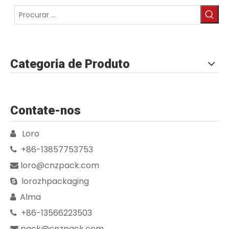
Categoria de Produto
Contate-nos
Loro

+86-13857753753

loro@cnzpack.com

lorozhpackaging

Alma

+86-13566223503

pack@cnzpack.com
