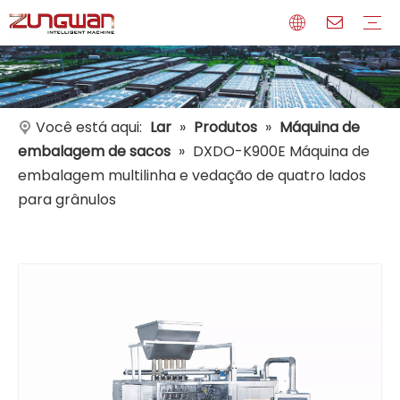
Perfil
Meios de comunicação
Certificados
Você está aqui:
Lar
»
Produtos
»
Máquina de
embalagem de sacos
»
DXDO-K900E Máquina de
embalagem multilinha e vedação de quatro lados
para grânulos