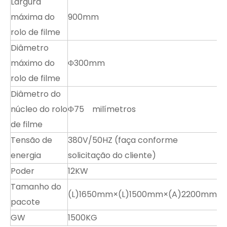
Largura
máxima do
900mm
rolo de filme
Diâmetro
máximo do
Φ300mm
rolo de filme
Diâmetro do
núcleo do rolo
Φ75 milímetros
de filme
Tensão de
380V/50HZ (faça conforme
energia
solicitação do cliente)
Poder
12KW
Tamanho do
(L)1650mm×(L)1500mm×(A)2200mm
pacote
GW
1500KG