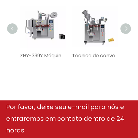
ZHY-339Y Máquina automática de embalagem de líquidos com PLC e tela sensível ao toque controlada
Técnica de conversão de frequência ZHB-130F Máquina de embalagem de pó inteligente
Por favor, deixe seu e-mail para nós e
entraremos em contato dentro de 24
horas.