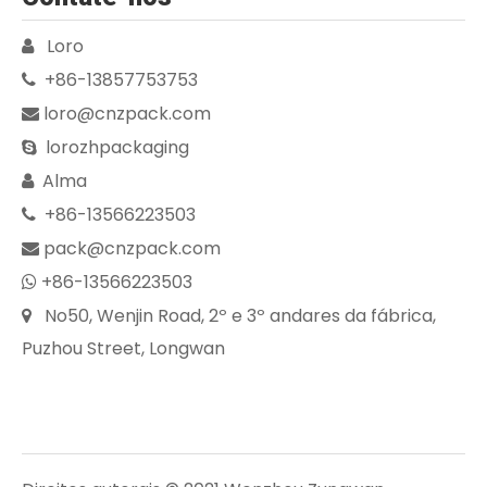
Loro

+86-13857753753

loro@cnzpack.com

lorozhpackaging

Alma

+86-13566223503

pack@cnzpack.com

+86-13566223503

No50, Wenjin Road, 2º e 3º andares da fábrica,

Puzhou Street, Longwan